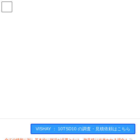
コ
ナ
ン
ビ
テ
ゲ
ン
ー
在庫検索
ツ
シ
へ
ョ
ス
ン
10TSD10の在庫情報
キ
に
ッ
移
プ
動
HOME
メーカー一覧
VISHAY
10TSD10
VISHAY : 10TSD10
VISHAY ： 10TSD10 の調査・見積依頼はこちら