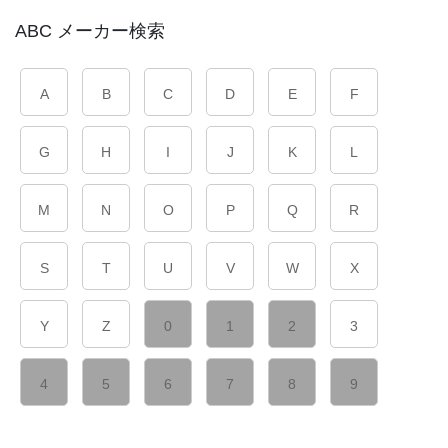
ABC メーカー検索
A
B
C
D
E
F
G
H
I
J
K
L
M
N
O
P
Q
R
S
T
U
V
W
X
Y
Z
0
1
2
3
4
5
6
7
8
9