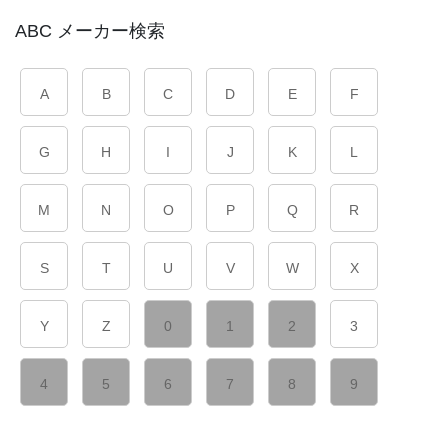
ABC メーカー検索
A
B
C
D
E
F
G
H
I
J
K
L
M
N
O
P
Q
R
S
T
U
V
W
X
Y
Z
0
1
2
3
4
5
6
7
8
9