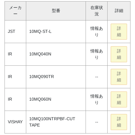
メーカ
在庫状
型番
詳細
ー
況
情報あ
詳
JST
10MQ-ST-L
り
細
情報あ
詳
IR
10MQ040N
り
細
詳
IR
10MQ090TR
--
細
情報あ
詳
IR
10MQ060N
り
細
10MQ100NTRPBF-CUT
詳
VISHAY
--
TAPE
細