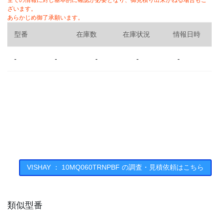
全ての情報に対し基本的に確認が必要となり、御見積り出来かねる場合もご
ざいます。
あらかじめ御了承願います。
型番
在庫数
在庫状況
情報日時
-
-
-
-
-
VISHAY ： 10MQ060TRNPBF の調査・見積依頼はこちら
類似型番