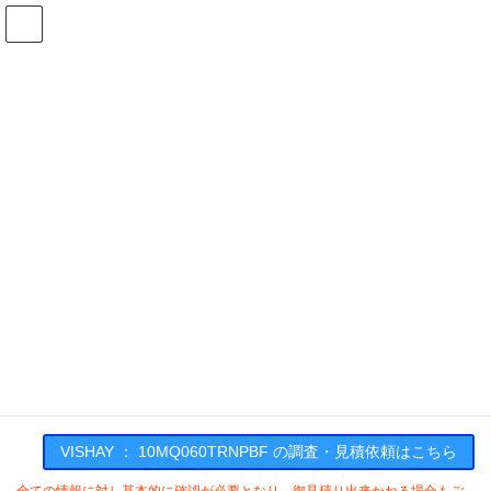
コ
ナ
ン
ビ
テ
ゲ
ン
ー
在庫検索
ツ
シ
へ
ョ
ス
ン
10MQ060TRNPBFの在庫情報
キ
に
ッ
移
プ
動
HOME
メーカー一覧
VISHAY
10MQ060TRNPBF
VISHAY : 10MQ060TRNPBF
VISHAY ： 10MQ060TRNPBF の調査・見積依頼はこちら