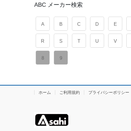
ABC メーカー検索
A
B
C
D
E
R
S
T
U
V
8
9
ホーム
ご利用規約
プライバシーポリシー