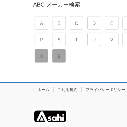
ABC メーカー検索
A
B
C
D
E
R
S
T
U
V
8
9
ホーム
ご利用規約
プライバシーポリシー