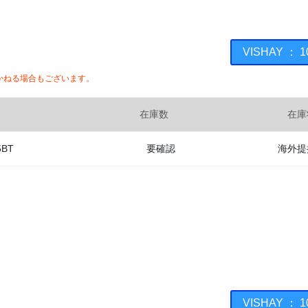
VISHAY ：
かねる場合もございます。
在庫数
在庫
5BT
要確認
海外提
VISHAY ：