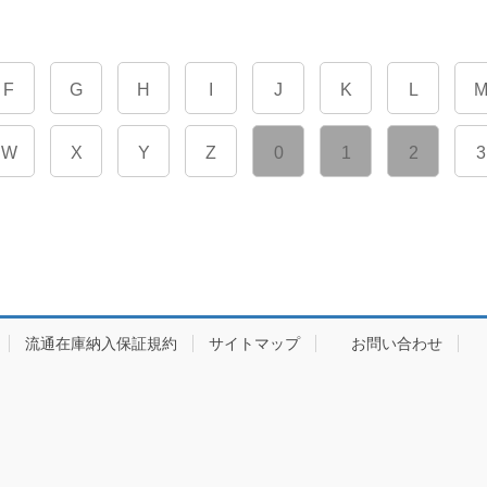
F
G
H
I
J
K
L
W
X
Y
Z
0
1
2
3
流通在庫納入保証規約
サイトマップ
お問い合わせ