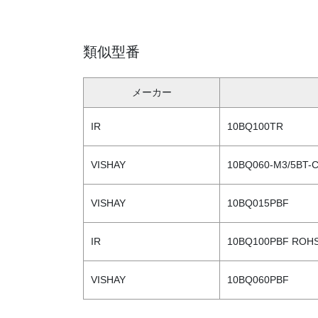
類似型番
メーカー
IR
10BQ100TR
VISHAY
10BQ060-M3/5BT-
VISHAY
10BQ015PBF
IR
10BQ100PBF ROH
VISHAY
10BQ060PBF