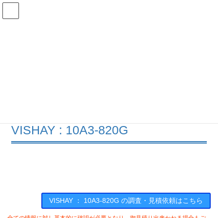
コ
ナ
ン
ビ
テ
ゲ
ン
ー
在庫検索
ツ
シ
へ
ョ
ス
ン
10A3-820Gの在庫情報
キ
に
ッ
移
プ
動
HOME
メーカー一覧
VISHAY
10A3820G
VISHAY : 10A3-820G
VISHAY ： 10A3-820G の調査・見積依頼はこちら