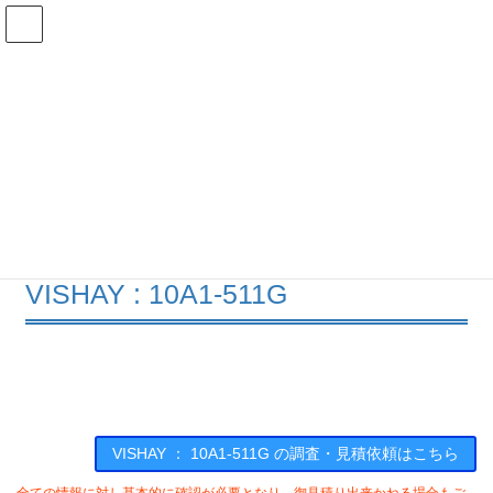
コ
ナ
ン
ビ
テ
ゲ
ン
ー
在庫検索
ツ
シ
へ
ョ
ス
ン
10A1-511Gの在庫情報
キ
に
ッ
移
プ
動
HOME
メーカー一覧
VISHAY
10A1511G
VISHAY : 10A1-511G
VISHAY ： 10A1-511G の調査・見積依頼はこちら