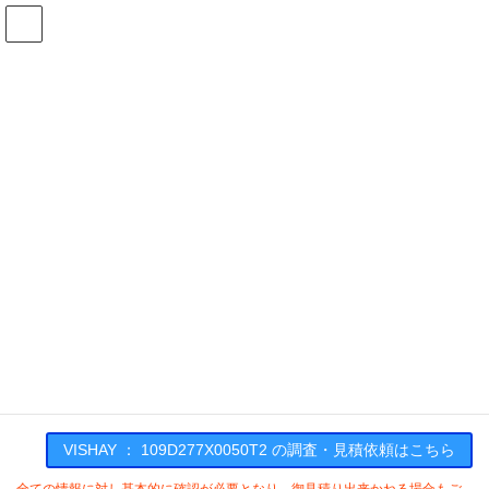
コ
ナ
ン
ビ
テ
ゲ
ン
ー
在庫検索
ツ
シ
へ
ョ
ス
ン
109D277X0050T2の在庫情報
キ
に
ッ
移
プ
動
HOME
メーカー一覧
VISHAY
109D277X0050T2
VISHAY : 109D277X0050T2
VISHAY ： 109D277X0050T2 の調査・見積依頼はこちら