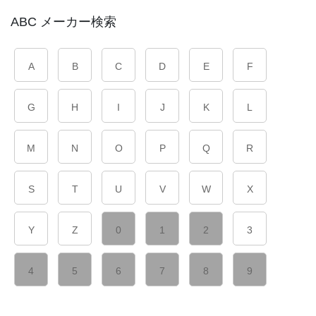
ABC メーカー検索
A
B
C
D
E
F
G
H
I
J
K
L
M
N
O
P
Q
R
S
T
U
V
W
X
Y
Z
0
1
2
3
4
5
6
7
8
9