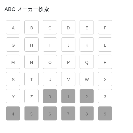
ABC メーカー検索
A
B
C
D
E
F
G
H
I
J
K
L
M
N
O
P
Q
R
S
T
U
V
W
X
Y
Z
0
1
2
3
4
5
6
7
8
9