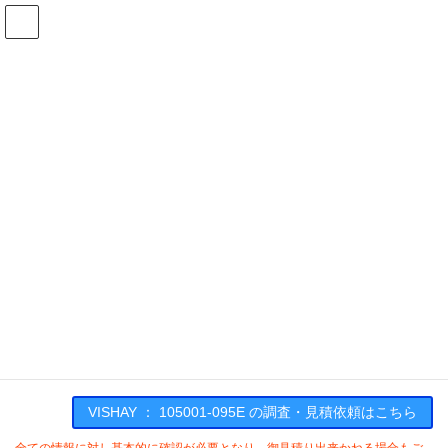
コ
ナ
ン
ビ
テ
ゲ
ン
ー
在庫検索
ツ
シ
へ
ョ
ス
ン
105001-095Eの在庫情報
キ
に
ッ
移
プ
動
HOME
メーカー一覧
VISHAY
105001095E
VISHAY : 105001-095E
VISHAY ： 105001-095E の調査・見積依頼はこちら