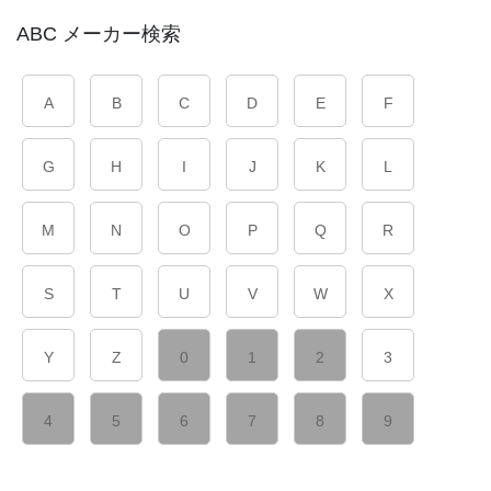
ABC メーカー検索
A
B
C
D
E
F
G
H
I
J
K
L
M
N
O
P
Q
R
S
T
U
V
W
X
Y
Z
0
1
2
3
4
5
6
7
8
9