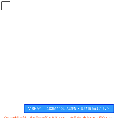
コ
ナ
ン
ビ
テ
ゲ
ン
ー
在庫検索
ツ
シ
へ
ョ
ス
ン
103M440Lの在庫情報
キ
に
ッ
移
プ
動
HOME
メーカー一覧
VISHAY
103M440L
VISHAY : 103M440L
VISHAY ： 103M440L の調査・見積依頼はこちら