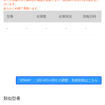
全ての情報に対し基本的に確認が必要となり、御見積り出来かねる場合もご
ざいます。
あらかじめ御了承願います。
型番
在庫数
在庫状況
情報日時
-
-
-
-
-
VISHAY ： 102-423-1002 の調査・見積依頼はこちら
類似型番