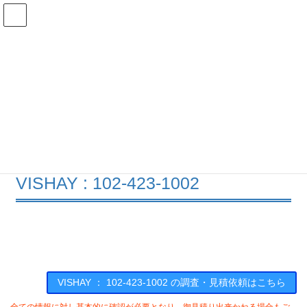
コ
ナ
ン
ビ
テ
ゲ
ン
ー
在庫検索
ツ
シ
へ
ョ
ス
ン
102-423-1002の在庫情報
キ
に
ッ
移
プ
動
HOME
メーカー一覧
VISHAY
1024231002
VISHAY : 102-423-1002
VISHAY ： 102-423-1002 の調査・見積依頼はこちら