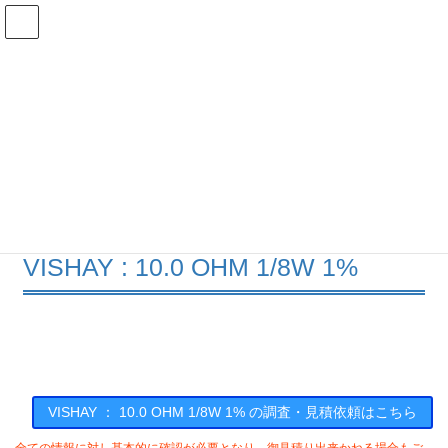
コ
ナ
ン
ビ
テ
ゲ
ン
ー
在庫検索
ツ
シ
へ
ョ
ス
ン
10.0 OHM 1/8W 1%の在庫情報
キ
に
ッ
移
プ
動
HOME
メーカー一覧
VISHAY
100OHM18W1
VISHAY : 10.0 OHM 1/8W 1%
VISHAY ： 10.0 OHM 1/8W 1% の調査・見積依頼はこちら