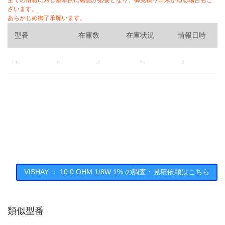
全ての情報に対し基本的に確認が必要となり、御見積り出来かねる場合もご
ざいます。
あらかじめ御了承願います。
型番
在庫数
在庫状況
情報日時
-
-
-
-
-
VISHAY ： 10.0 OHM 1/8W 1% の調査・見積依頼はこちら
類似型番