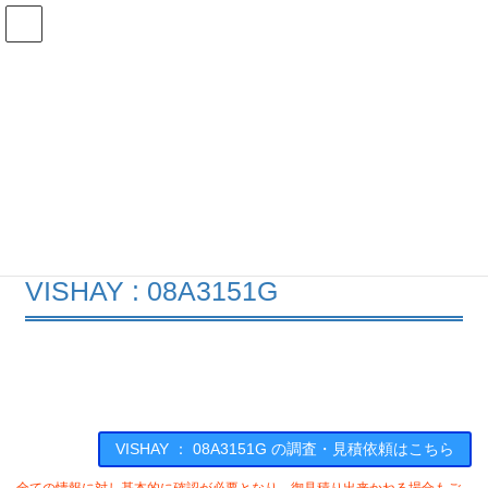
コ
ナ
ン
ビ
テ
ゲ
ン
ー
在庫検索
ツ
シ
へ
ョ
ス
ン
08A3151Gの在庫情報
キ
に
ッ
移
プ
動
HOME
メーカー一覧
VISHAY
08A3151G
VISHAY : 08A3151G
VISHAY ： 08A3151G の調査・見積依頼はこちら