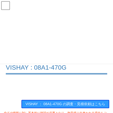
コ
ナ
ン
ビ
テ
ゲ
ン
ー
在庫検索
ツ
シ
へ
ョ
ス
ン
08A1-470Gの在庫情報
キ
に
ッ
移
プ
動
HOME
メーカー一覧
VISHAY
08A1470G
VISHAY : 08A1-470G
VISHAY ： 08A1-470G の調査・見積依頼はこちら