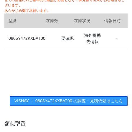
全ての情報に対し基本的に確認が必要となり、御見積り出来かねる場合もご
ざいます。
あらかじめ御了承願います。
型番
在庫数
在庫状況
情報日時
海外提携
0805Y472KXBAT00
要確認
-
先情報
VISHAY ： 0805Y472KXBAT00 の調査・見積依頼はこちら
類似型番