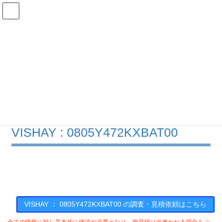
コ
ナ
ン
ビ
テ
ゲ
ン
ー
在庫検索
ツ
シ
へ
ョ
ス
ン
0805Y472KXBAT00の在庫情報
キ
に
ッ
移
プ
動
HOME
メーカー一覧
VISHAY
0805Y472KXBAT00
VISHAY : 0805Y472KXBAT00
VISHAY ： 0805Y472KXBAT00 の調査・見積依頼はこちら