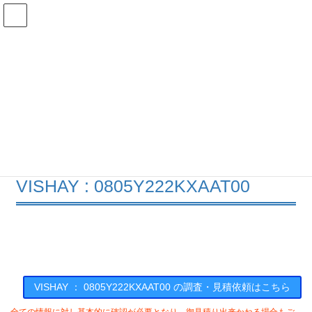
コ
ナ
ン
ビ
テ
ゲ
ン
ー
在庫検索
ツ
シ
へ
ョ
ス
ン
0805Y222KXAAT00の在庫情報
キ
に
ッ
移
プ
動
HOME
メーカー一覧
VISHAY
0805Y222KXAAT00
VISHAY : 0805Y222KXAAT00
VISHAY ： 0805Y222KXAAT00 の調査・見積依頼はこちら