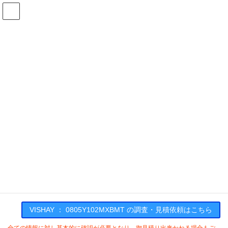
コ
ナ
ン
ビ
テ
ゲ
ン
ー
在庫検索
ツ
シ
へ
ョ
ス
ン
0805Y102MXBMTの在庫情報
キ
に
ッ
移
プ
動
HOME
メーカー一覧
VISHAY
0805Y102MXBMT
VISHAY : 0805Y102MXBMT
VISHAY ： 0805Y102MXBMT の調査・見積依頼はこちら