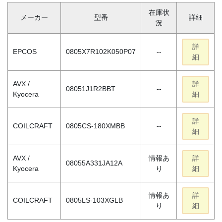
在庫状
メーカー
型番
詳細
況
詳
EPCOS
0805X7R102K050P07
--
細
AVX /
詳
08051J1R2BBT
--
Kyocera
細
詳
COILCRAFT
0805CS-180XMBB
--
細
AVX /
情報あ
詳
08055A331JA12A
Kyocera
り
細
情報あ
詳
COILCRAFT
0805LS-103XGLB
り
細