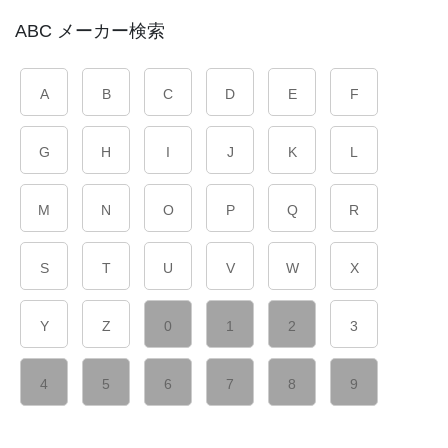
ABC メーカー検索
A
B
C
D
E
F
G
H
I
J
K
L
M
N
O
P
Q
R
S
T
U
V
W
X
Y
Z
0
1
2
3
4
5
6
7
8
9