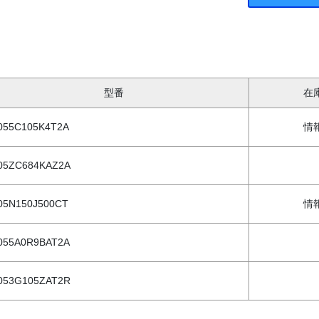
型番
在
055C105K4T2A
情
05ZC684KAZ2A
05N150J500CT
情
055A0R9BAT2A
053G105ZAT2R