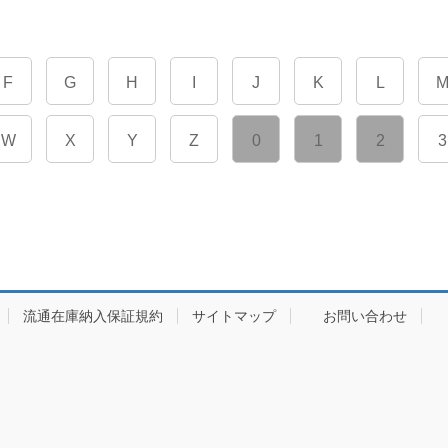
F
G
H
I
J
K
L
W
X
Y
Z
0
1
2
3
流通在庫納入保証規約
サイトマップ
お問い合わせ