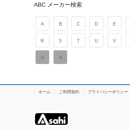
ABC メーカー検索
A
B
C
D
E
R
S
T
U
V
8
9
ホーム
ご利用規約
プライバシーポリシー