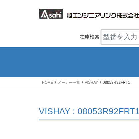
コ
ナ
ン
ビ
テ
ゲ
ン
ー
ツ
シ
在庫検索
へ
ョ
ス
ン
キ
に
ッ
移
プ
動
HOME
メーカー一覧
VISHAY
08053R92FRT1
VISHAY : 08053R92FRT