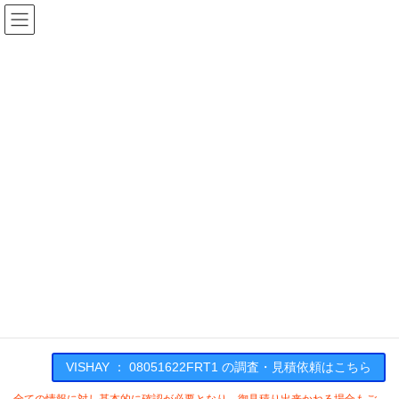
コ
ナ
ン
ビ
テ
ゲ
ン
ー
在庫検索
ツ
シ
へ
ョ
ス
ン
08051622FRT1の在庫情報
キ
に
ッ
移
プ
動
HOME
メーカー一覧
VISHAY
08051622FRT1
VISHAY : 08051622FRT1
VISHAY ： 08051622FRT1 の調査・見積依頼はこちら