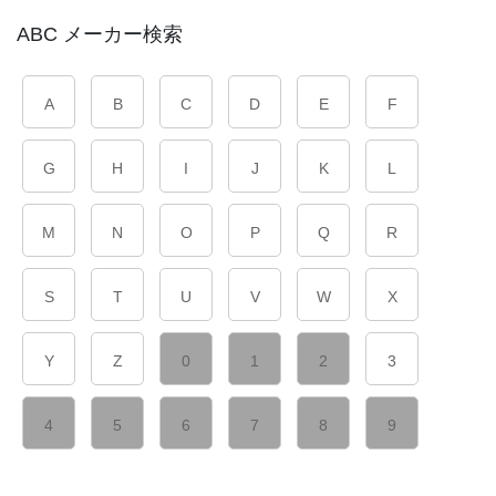
ABC メーカー検索
A
B
C
D
E
F
G
H
I
J
K
L
M
N
O
P
Q
R
S
T
U
V
W
X
Y
Z
0
1
2
3
4
5
6
7
8
9