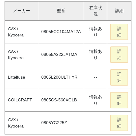
在庫状
メーカー
型番
詳細
況
AVX /
情報あ
詳
08055CC104MAT2A
Kyocera
り
細
AVX /
情報あ
詳
08055A222JATMA
Kyocera
り
細
詳
Littelfuse
0805L200ULTHYR
--
細
情報あ
詳
COILCRAFT
0805CS-560XGLB
り
細
AVX /
詳
0805YG225Z
--
Kyocera
細