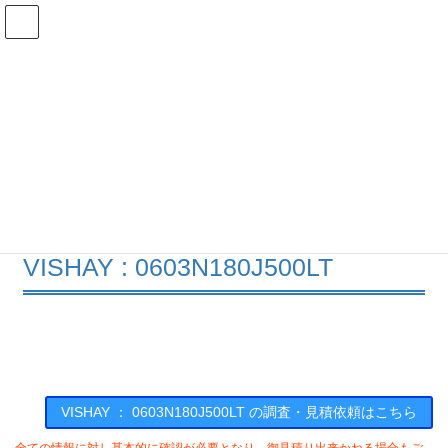
コ
ナ
ン
ビ
テ
ゲ
ン
ー
在庫検索
ツ
シ
へ
ョ
ス
ン
0603N180J500LTの在庫情報
キ
に
ッ
移
プ
動
HOME
メーカー一覧
VISHAY
0603N180J500LT
VISHAY : 0603N180J500LT
VISHAY ： 0603N180J500LT の調査・見積依頼はこちら