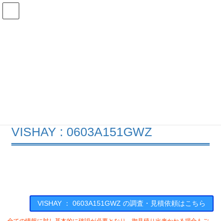
コ
ナ
ン
ビ
テ
ゲ
ン
ー
在庫検索
ツ
シ
へ
ョ
ス
ン
0603A151GWZの在庫情報
キ
に
ッ
移
プ
動
HOME
メーカー一覧
VISHAY
0603A151GWZ
VISHAY : 0603A151GWZ
VISHAY ： 0603A151GWZ の調査・見積依頼はこちら