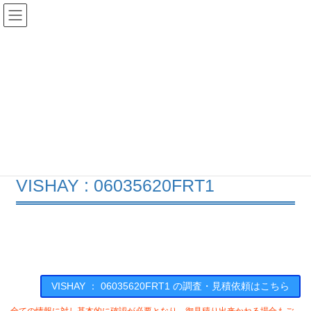
コ
ナ
ン
ビ
テ
ゲ
ン
ー
在庫検索
ツ
シ
へ
ョ
ス
ン
06035620FRT1の在庫情報
キ
に
ッ
移
プ
動
HOME
メーカー一覧
VISHAY
06035620FRT1
VISHAY : 06035620FRT1
VISHAY ： 06035620FRT1 の調査・見積依頼はこちら