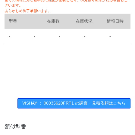
全ての情報に対し基本的に確認が必要となり、御見積り出来かねる場合もご
ざいます。
あらかじめ御了承願います。
型番
在庫数
在庫状況
情報日時
-
-
-
-
-
VISHAY ： 06035620FRT1 の調査・見積依頼はこちら
類似型番