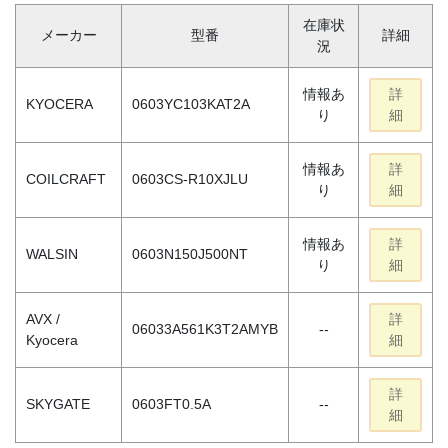
在庫状
メーカー
型番
詳細
況
情報あ
詳
KYOCERA
0603YC103KAT2A
り
細
情報あ
詳
COILCRAFT
0603CS-R10XJLU
り
細
情報あ
詳
WALSIN
0603N150J500NT
り
細
AVX /
詳
06033A561K3T2AMYB
--
Kyocera
細
詳
SKYGATE
0603FT0.5A
--
細