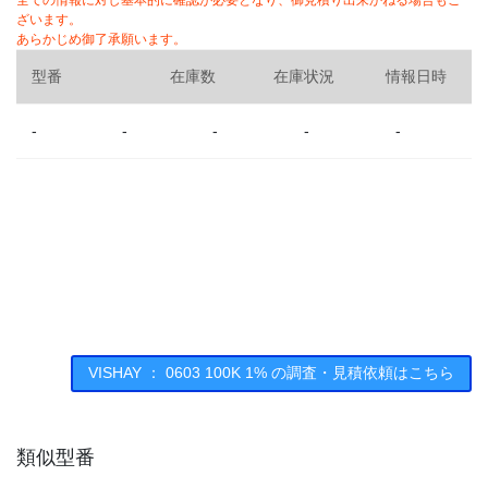
全ての情報に対し基本的に確認が必要となり、御見積り出来かねる場合もご
ざいます。
あらかじめ御了承願います。
型番
在庫数
在庫状況
情報日時
-
-
-
-
-
VISHAY ： 0603 100K 1% の調査・見積依頼はこちら
類似型番