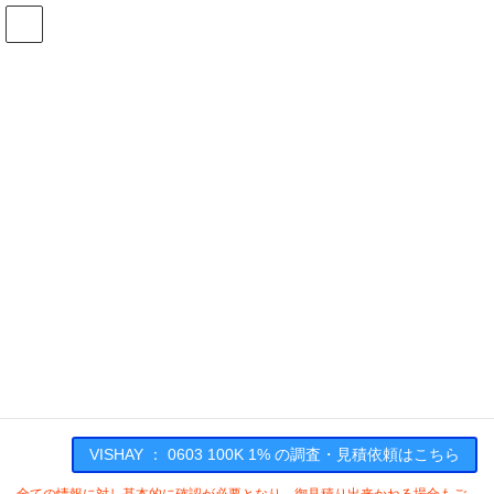
コ
ナ
ン
ビ
テ
ゲ
ン
ー
在庫検索
ツ
シ
へ
ョ
ス
ン
0603 100K 1%の在庫情報
キ
に
ッ
移
プ
動
HOME
メーカー一覧
VISHAY
0603100K1
VISHAY : 0603 100K 1%
VISHAY ： 0603 100K 1% の調査・見積依頼はこちら