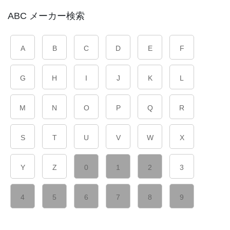
ABC メーカー検索
A
B
C
D
E
F
G
H
I
J
K
L
M
N
O
P
Q
R
S
T
U
V
W
X
Y
Z
0
1
2
3
4
5
6
7
8
9