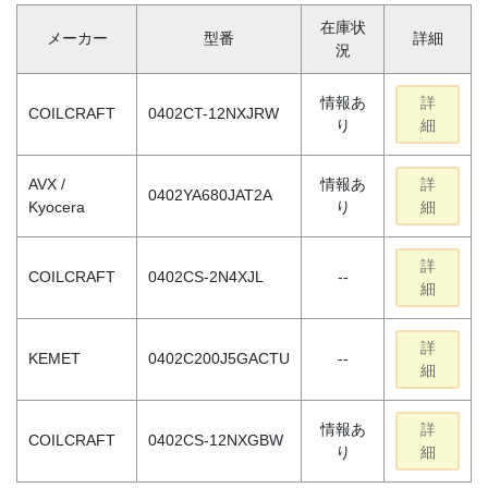
在庫状
メーカー
型番
詳細
況
情報あ
詳
COILCRAFT
0402CT-12NXJRW
り
細
AVX /
情報あ
詳
0402YA680JAT2A
Kyocera
り
細
詳
COILCRAFT
0402CS-2N4XJL
--
細
詳
KEMET
0402C200J5GACTU
--
細
情報あ
詳
COILCRAFT
0402CS-12NXGBW
り
細