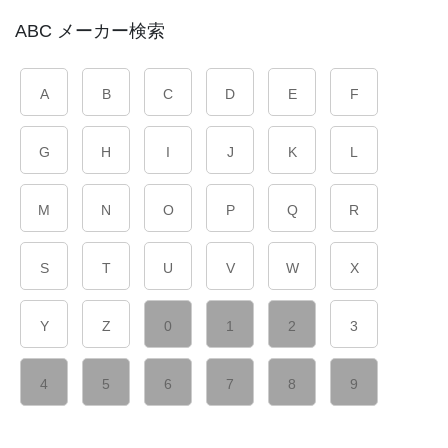
ABC メーカー検索
A
B
C
D
E
F
G
H
I
J
K
L
M
N
O
P
Q
R
S
T
U
V
W
X
Y
Z
0
1
2
3
4
5
6
7
8
9