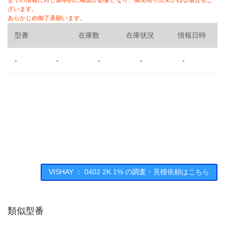
全ての情報に対し基本的に確認が必要となり、御見積り出来かねる場合もご
ざいます。
あらかじめ御了承願います。
型番
在庫数
在庫状況
情報日時
-
-
-
-
-
VISHAY ： 0402 2K 1% の調査・見積依頼はこちら
類似型番