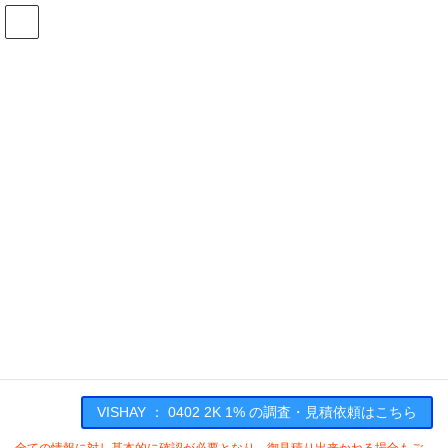
コ
ナ
ン
ビ
テ
ゲ
ン
ー
在庫検索
ツ
シ
へ
ョ
ス
ン
0402 2K 1%の在庫情報
キ
に
ッ
移
プ
動
HOME
メーカー一覧
VISHAY
04022K1
VISHAY : 0402 2K 1%
VISHAY ： 0402 2K 1% の調査・見積依頼はこちら