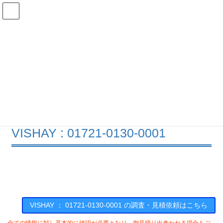
コ
ナ
ン
ビ
テ
ゲ
ン
ー
在庫検索
ツ
シ
へ
ョ
ス
ン
01721-0130-0001の在庫情報
キ
に
ッ
移
プ
動
HOME
メーカー一覧
VISHAY
0172101300001
VISHAY : 01721-0130-0001
VISHAY ： 01721-0130-0001 の調査・見積依頼はこちら