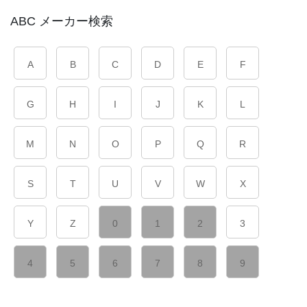
ABC メーカー検索
A
B
C
D
E
F
G
H
I
J
K
L
M
N
O
P
Q
R
S
T
U
V
W
X
Y
Z
0
1
2
3
4
5
6
7
8
9