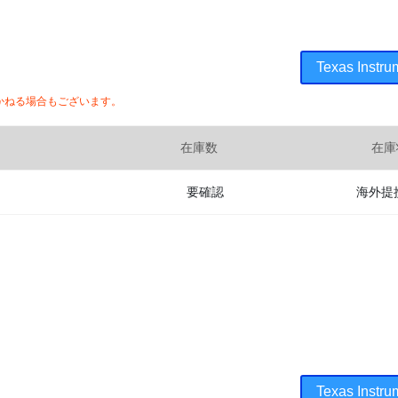
Texas In
かねる場合もございます。
在庫数
在庫
要確認
海外提
Texas In