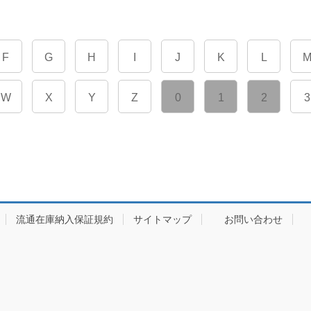
F
G
H
I
J
K
L
W
X
Y
Z
0
1
2
3
流通在庫納入保証規約
サイトマップ
お問い合わせ