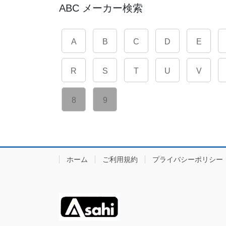
ABC メーカー検索
A
B
C
D
E
R
S
T
U
V
8
9
ホーム
ご利用規約
プライバシーポリシー