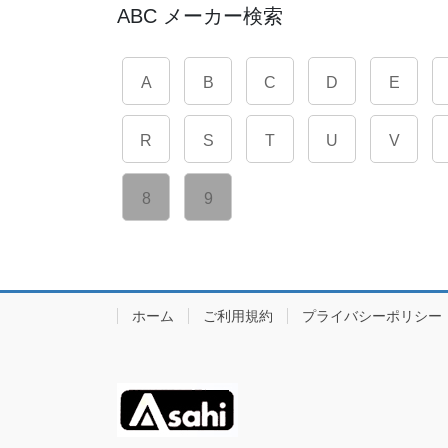
ABC メーカー検索
A
B
C
D
E
R
S
T
U
V
8
9
ホーム
ご利用規約
プライバシーポリシー