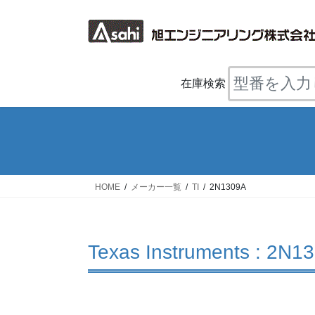
コ
ナ
ン
ビ
テ
ゲ
ン
ー
ツ
シ
在庫検索
へ
ョ
ス
ン
キ
に
ッ
移
プ
動
HOME
メーカー一覧
TI
2N1309A
Texas Instruments : 2N1