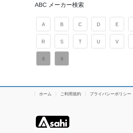
ABC メーカー検索
A
B
C
D
E
R
S
T
U
V
8
9
ホーム
ご利用規約
プライバシーポリシー