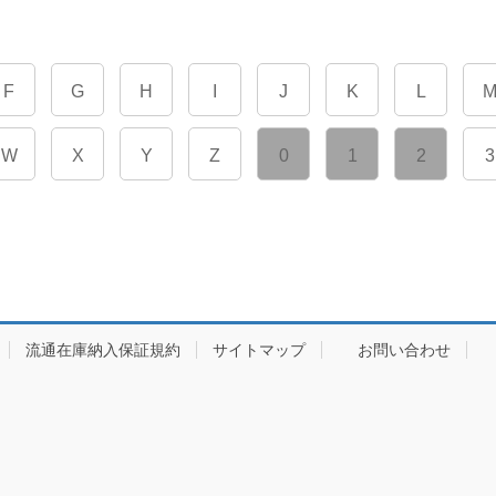
F
G
H
I
J
K
L
W
X
Y
Z
0
1
2
3
流通在庫納入保証規約
サイトマップ
お問い合わせ