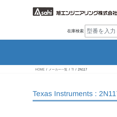
コ
ナ
ン
ビ
テ
ゲ
ン
ー
ツ
シ
在庫検索
へ
ョ
ス
ン
キ
に
ッ
移
プ
動
HOME
メーカー一覧
TI
2N117
Texas Instruments : 2N11