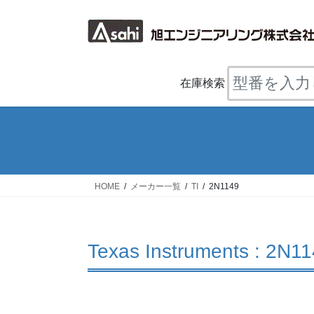
コ
ナ
ン
ビ
テ
ゲ
ン
ー
ツ
シ
在庫検索
へ
ョ
ス
ン
キ
に
ッ
移
プ
動
HOME
メーカー一覧
TI
2N1149
Texas Instruments : 2N1