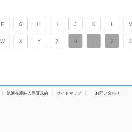
F
G
H
I
J
K
L
W
X
Y
Z
0
1
2
3
流通在庫納入保証規約
サイトマップ
お問い合わせ