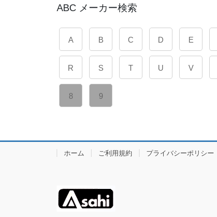
ABC メーカー検索
A
B
C
D
E
R
S
T
U
V
8
9
ホーム
ご利用規約
プライバシーポリシー