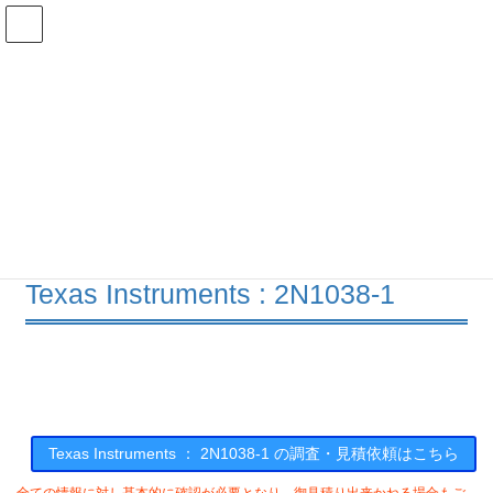
コ
ナ
ン
ビ
テ
ゲ
ン
ー
在庫検索
ツ
シ
へ
ョ
ス
ン
2N1038-1の在庫情報
キ
に
ッ
移
プ
動
HOME
メーカー一覧
TI
2N10381
Texas Instruments : 2N1038-1
Texas Instruments ： 2N1038-1 の調査・見積依頼はこちら