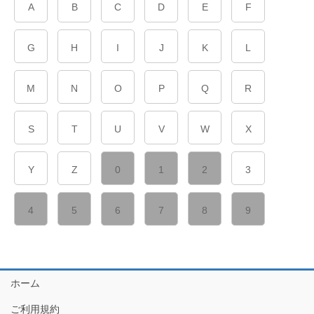
A
B
C
D
E
F
G
H
I
J
K
L
M
N
O
P
Q
R
S
T
U
V
W
X
Y
Z
0
1
2
3
4
5
6
7
8
9
ホーム
ご利用規約