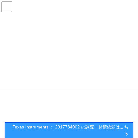
コ
ナ
ン
ビ
テ
ゲ
ン
ー
在庫検索
ツ
シ
へ
ョ
ス
ン
2917734002の在庫情報
キ
に
ッ
移
プ
動
HOME
メーカー一覧
TI
2917734002
Texas Instruments : 2917734002
Texas Instruments ： 2917734002 の調査・見積依頼はこち
ら