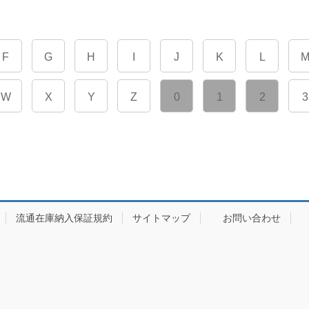
F
G
H
I
J
K
L
W
X
Y
Z
0
1
2
3
流通在庫納入保証規約
サイトマップ
お問い合わせ