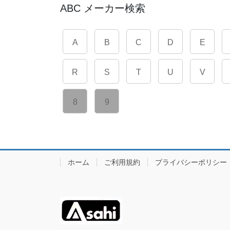
ABC メーカー検索
A
B
C
D
E
R
S
T
U
V
8
9
ホーム
ご利用規約
プライバシーポリシー