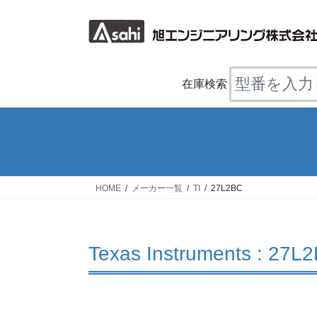
コ
ナ
ン
ビ
テ
ゲ
ン
ー
ツ
シ
在庫検索
へ
ョ
ス
ン
キ
に
ッ
移
プ
動
HOME
メーカー一覧
TI
27L2BC
Texas Instruments : 27L