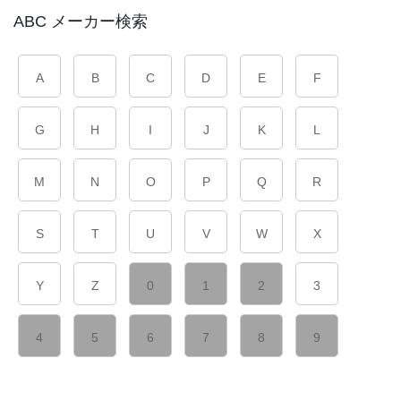
ABC メーカー検索
A
B
C
D
E
F
G
H
I
J
K
L
M
N
O
P
Q
R
S
T
U
V
W
X
Y
Z
0
1
2
3
4
5
6
7
8
9