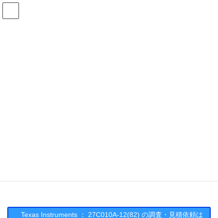
コ
ナ
ン
ビ
テ
ゲ
ン
ー
在庫検索
ツ
シ
へ
ョ
ス
ン
27C010A-12(82)の在庫情報
キ
に
ッ
移
プ
動
HOME
メーカー一覧
TI
27C010A1282
Texas Instruments : 27C010A-
12(82)
Texas Instruments ： 27C010A-12(82) の調査・見積依頼は