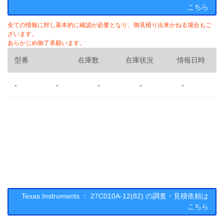
こちら
全ての情報に対し基本的に確認が必要となり、御見積り出来かねる場合もご
ざいます。
あらかじめ御了承願います。
型番
在庫数
在庫状況
情報日時
-
-
-
-
-
Texas Instruments ： 27C010A-12(82) の調査・見積依頼は
こちら