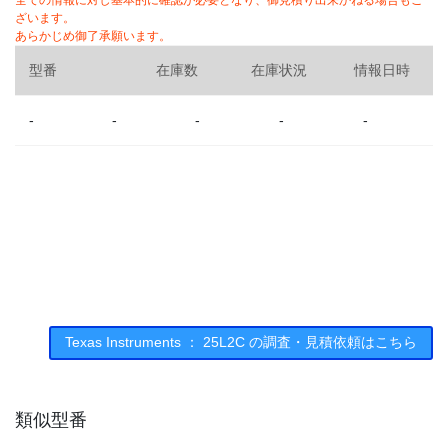
全ての情報に対し基本的に確認が必要となり、御見積り出来かねる場合もご
ざいます。
あらかじめ御了承願います。
型番
在庫数
在庫状況
情報日時
-
-
-
-
-
Texas Instruments ： 25L2C の調査・見積依頼はこちら
類似型番