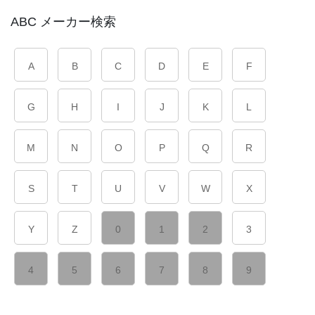
ABC メーカー検索
A
B
C
D
E
F
G
H
I
J
K
L
M
N
O
P
Q
R
S
T
U
V
W
X
Y
Z
0
1
2
3
4
5
6
7
8
9