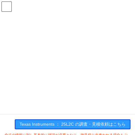
コ
ナ
ン
ビ
テ
ゲ
ン
ー
在庫検索
ツ
シ
へ
ョ
ス
ン
25L2Cの在庫情報
キ
に
ッ
移
プ
動
HOME
メーカー一覧
TI
25L2C
Texas Instruments : 25L2C
Texas Instruments ： 25L2C の調査・見積依頼はこちら