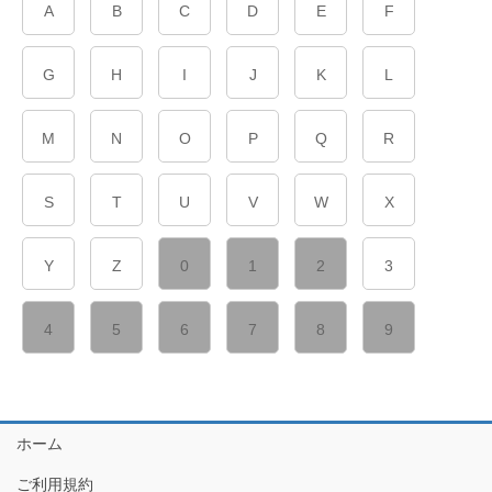
A
B
C
D
E
F
G
H
I
J
K
L
M
N
O
P
Q
R
S
T
U
V
W
X
Y
Z
0
1
2
3
4
5
6
7
8
9
ホーム
ご利用規約