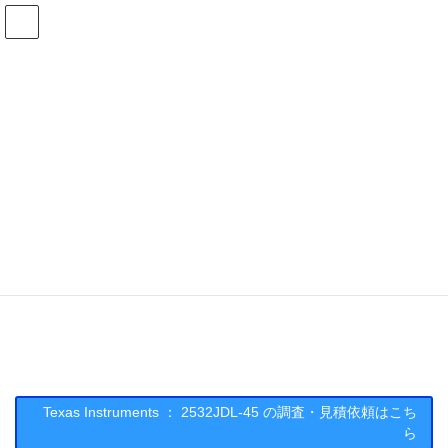
コ
ナ
ン
ビ
テ
ゲ
ン
ー
在庫検索
ツ
シ
へ
ョ
ス
ン
2532JDL-45の在庫情報
キ
に
ッ
移
プ
動
HOME
メーカー一覧
TI
2532JDL45
Texas Instruments : 2532JDL-45
Texas Instruments ： 2532JDL-45 の調査・見積依頼はこち
ら