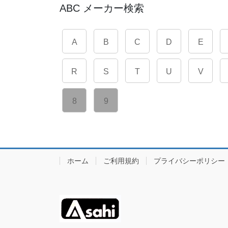
ABC メーカー検索
A
B
C
D
E
R
S
T
U
V
8
9
ホーム
ご利用規約
プライバシーポリシー