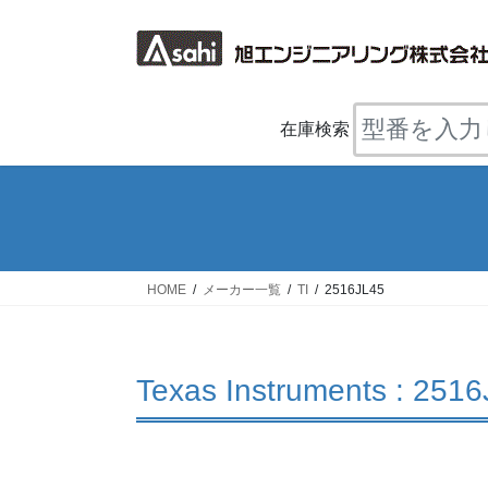
コ
ナ
ン
ビ
テ
ゲ
ン
ー
ツ
シ
在庫検索
へ
ョ
ス
ン
キ
に
ッ
移
プ
動
HOME
メーカー一覧
TI
2516JL45
Texas Instruments : 2516