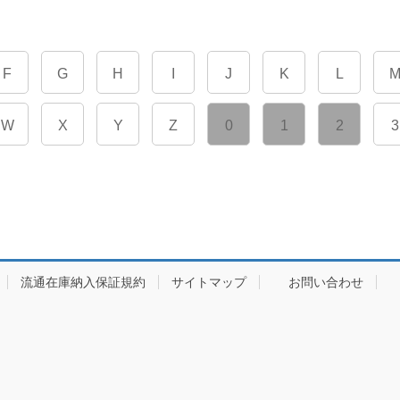
F
G
H
I
J
K
L
W
X
Y
Z
0
1
2
3
流通在庫納入保証規約
サイトマップ
お問い合わせ