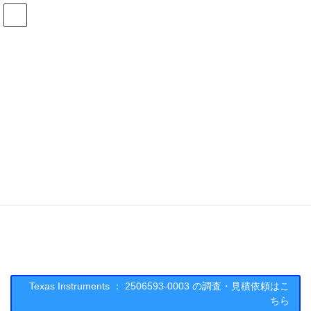
コ
ナ
ン
ビ
テ
ゲ
ン
ー
在庫検索
ツ
シ
へ
ョ
ス
ン
2506593-0003の在庫情報
キ
に
ッ
移
プ
動
HOME
メーカー一覧
TI
25065930003
Texas Instruments : 2506593-0003
Texas Instruments ： 2506593-0003 の調査・見積依頼はこ
ちら