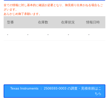
全ての情報に対し基本的に確認が必要となり、御見積り出来かねる場合もご
ざいます。
あらかじめ御了承願います。
型番
在庫数
在庫状況
情報日時
-
-
-
-
-
Texas Instruments ： 2506593-0003 の調査・見積依頼はこ
ちら