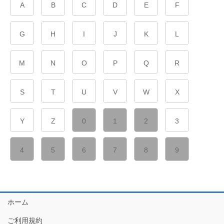
A
B
C
D
E
F
G
H
I
J
K
L
M
N
O
P
Q
R
S
T
U
V
W
X
Y
Z
0
1
2
3
4
5
6
7
8
9
ホーム
ご利用規約