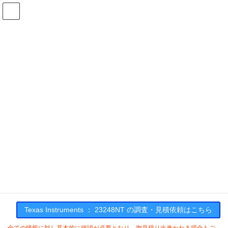
コ
ナ
ン
ビ
テ
ゲ
ン
ー
在庫検索
ツ
シ
へ
ョ
ス
ン
23248NTの在庫情報
キ
に
ッ
移
プ
動
HOME
メーカー一覧
TI
23248NT
Texas Instruments : 23248NT
Texas Instruments ： 23248NT の調査・見積依頼はこちら