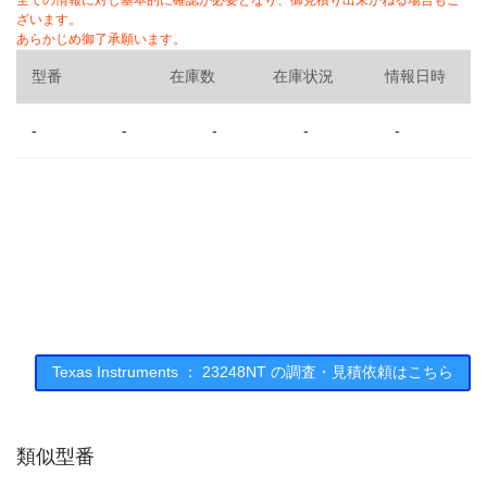
全ての情報に対し基本的に確認が必要となり、御見積り出来かねる場合もご
ざいます。
あらかじめ御了承願います。
型番
在庫数
在庫状況
情報日時
-
-
-
-
-
Texas Instruments ： 23248NT の調査・見積依頼はこちら
類似型番