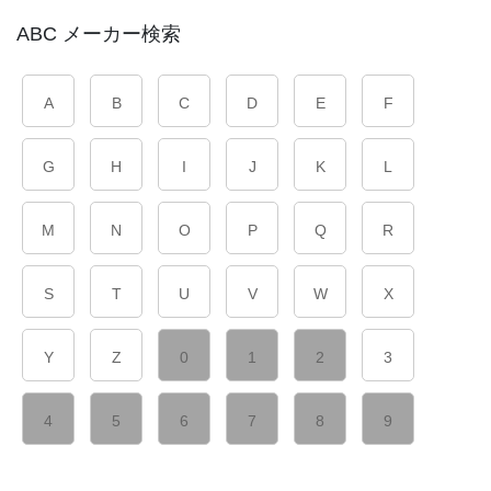
ABC メーカー検索
A
B
C
D
E
F
G
H
I
J
K
L
M
N
O
P
Q
R
S
T
U
V
W
X
Y
Z
0
1
2
3
4
5
6
7
8
9