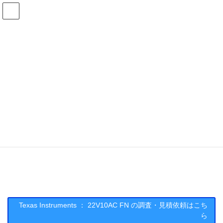
コ
ナ
ン
ビ
テ
ゲ
ン
ー
在庫検索
ツ
シ
へ
ョ
ス
ン
22V10AC FNの在庫情報
キ
に
ッ
移
プ
動
HOME
メーカー一覧
TI
22V10ACFN
Texas Instruments : 22V10AC FN
Texas Instruments ： 22V10AC FN の調査・見積依頼はこち
ら