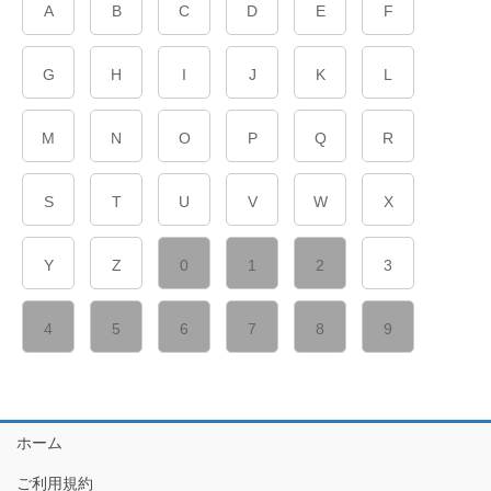
A
B
C
D
E
F
G
H
I
J
K
L
M
N
O
P
Q
R
S
T
U
V
W
X
Y
Z
0
1
2
3
4
5
6
7
8
9
ホーム
ご利用規約