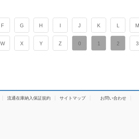
F
G
H
I
J
K
L
W
X
Y
Z
0
1
2
3
流通在庫納入保証規約
サイトマップ
お問い合わせ