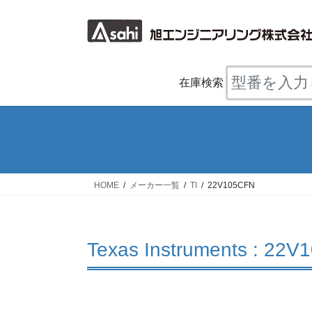
コ
ナ
ン
ビ
テ
ゲ
ン
ー
ツ
シ
在庫検索
へ
ョ
ス
ン
キ
に
ッ
移
プ
動
HOME
メーカー一覧
TI
22V105CFN
Texas Instruments : 22V