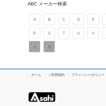
ABC メーカー検索
A
B
C
D
E
R
S
T
U
V
8
9
ホーム
ご利用規約
プライバシーポリシー