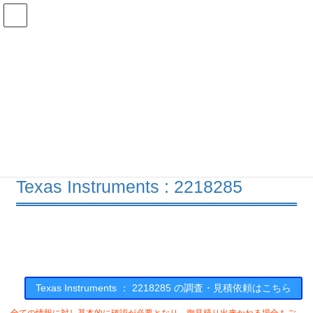
コ
ナ
ン
ビ
テ
ゲ
ン
ー
在庫検索
ツ
シ
へ
ョ
ス
ン
2218285の在庫情報
キ
に
ッ
移
プ
動
HOME
メーカー一覧
TI
2218285
Texas Instruments : 2218285
Texas Instruments ： 2218285 の調査・見積依頼はこちら