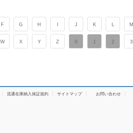
F
G
H
I
J
K
L
W
X
Y
Z
0
1
2
3
流通在庫納入保証規約
サイトマップ
お問い合わせ