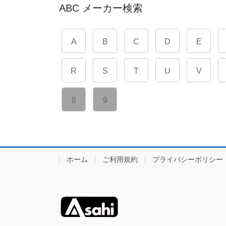
ABC メーカー検索
A
B
C
D
E
R
S
T
U
V
8
9
ホーム
ご利用規約
プライバシーポリシー