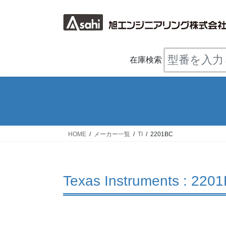
コ
ナ
ン
ビ
テ
ゲ
ン
ー
ツ
シ
在庫検索
へ
ョ
ス
ン
キ
に
ッ
移
プ
動
HOME
メーカー一覧
TI
2201BC
Texas Instruments : 220