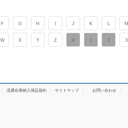
F
G
H
I
J
K
L
W
X
Y
Z
0
1
2
3
流通在庫納入保証規約
サイトマップ
お問い合わせ