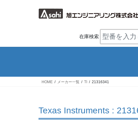
コ
ナ
ン
ビ
テ
ゲ
ン
ー
ツ
シ
在庫検索
へ
ョ
ス
ン
キ
に
ッ
移
プ
動
HOME
メーカー一覧
TI
21316341
Texas Instruments : 213