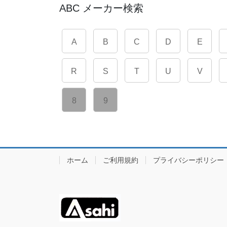
ABC メーカー検索
A
B
C
D
E
R
S
T
U
V
8
9
ホーム
ご利用規約
プライバシーポリシー