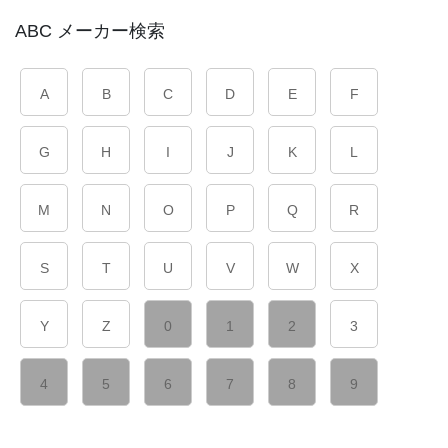
ABC メーカー検索
A
B
C
D
E
F
G
H
I
J
K
L
M
N
O
P
Q
R
S
T
U
V
W
X
Y
Z
0
1
2
3
4
5
6
7
8
9