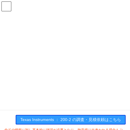
コ
ナ
ン
ビ
テ
ゲ
ン
ー
在庫検索
ツ
シ
へ
ョ
ス
ン
200-2の在庫情報
キ
に
ッ
移
プ
動
HOME
メーカー一覧
TI
2002
Texas Instruments : 200-2
Texas Instruments ： 200-2 の調査・見積依頼はこちら