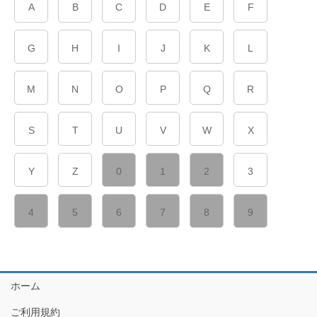
A
B
C
D
E
F
G
H
I
J
K
L
M
N
O
P
Q
R
S
T
U
V
W
X
Y
Z
0
1
2
3
4
5
6
7
8
9
ホーム
ご利用規約