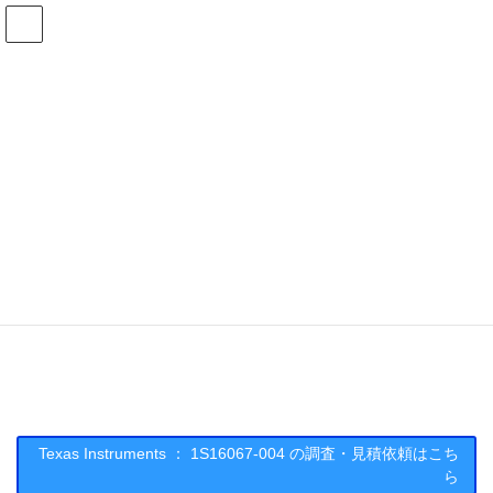
コ
ナ
ン
ビ
テ
ゲ
ン
ー
在庫検索
ツ
シ
へ
ョ
ス
ン
1S16067-004の在庫情報
キ
に
ッ
移
プ
動
HOME
メーカー一覧
TI
1S16067004
Texas Instruments : 1S16067-004
Texas Instruments ： 1S16067-004 の調査・見積依頼はこち
ら