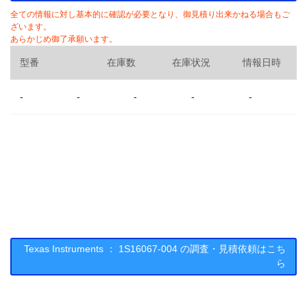
全ての情報に対し基本的に確認が必要となり、御見積り出来かねる場合もご
ざいます。
あらかじめ御了承願います。
型番
在庫数
在庫状況
情報日時
-
-
-
-
-
Texas Instruments ： 1S16067-004 の調査・見積依頼はこち
ら