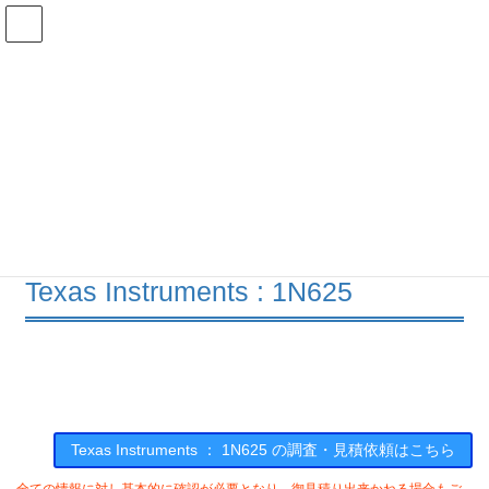
コ
ナ
ン
ビ
テ
ゲ
ン
ー
在庫検索
ツ
シ
へ
ョ
ス
ン
1N625の在庫情報
キ
に
ッ
移
プ
動
HOME
メーカー一覧
TI
1N625
Texas Instruments : 1N625
Texas Instruments ： 1N625 の調査・見積依頼はこちら