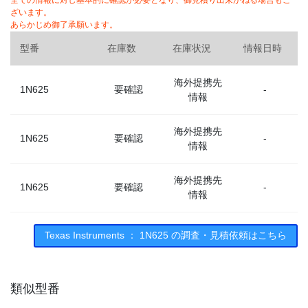
全ての情報に対し基本的に確認が必要となり、御見積り出来かねる場合もご
ざいます。
あらかじめ御了承願います。
型番
在庫数
在庫状況
情報日時
海外提携先
1N625
要確認
-
情報
海外提携先
1N625
要確認
-
情報
海外提携先
1N625
要確認
-
情報
海外提携先
Texas Instruments ： 1N625 の調査・見積依頼はこちら
1N625
要確認
-
情報
類似型番