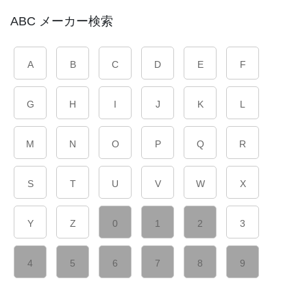
ABC メーカー検索
A
B
C
D
E
F
G
H
I
J
K
L
M
N
O
P
Q
R
S
T
U
V
W
X
Y
Z
0
1
2
3
4
5
6
7
8
9