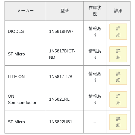
在庫状
メーカー
型番
詳細
況
情報あ
詳
DIODES
1N5819HW7
り
細
1N5817DICT-
情報あ
詳
ST Micro
ND
り
細
情報あ
詳
LITE-ON
1N5817-T/B
り
細
ON
情報あ
詳
1N5821RL
Semiconductor
り
細
詳
ST Micro
1N5822UB1
--
細