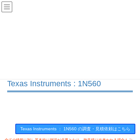
コ
ナ
ン
ビ
テ
ゲ
ン
ー
在庫検索
ツ
シ
へ
ョ
ス
ン
1N560の在庫情報
キ
に
ッ
移
プ
動
HOME
メーカー一覧
TI
1N560
Texas Instruments : 1N560
Texas Instruments ： 1N560 の調査・見積依頼はこちら