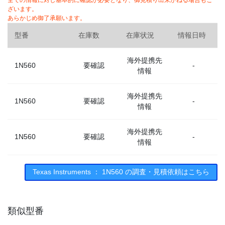
全ての情報に対し基本的に確認が必要となり、御見積り出来かねる場合もご
ざいます。
あらかじめ御了承願います。
型番
在庫数
在庫状況
情報日時
海外提携先
1N560
要確認
-
情報
海外提携先
1N560
要確認
-
情報
海外提携先
1N560
要確認
-
情報
Texas Instruments ： 1N560 の調査・見積依頼はこちら
類似型番