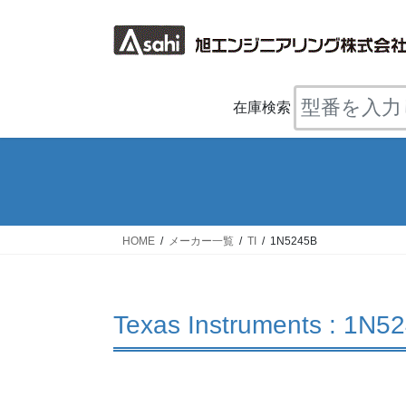
コ
ナ
ン
ビ
テ
ゲ
ン
ー
ツ
シ
在庫検索
へ
ョ
ス
ン
キ
に
ッ
移
プ
動
HOME
メーカー一覧
TI
1N5245B
Texas Instruments : 1N5