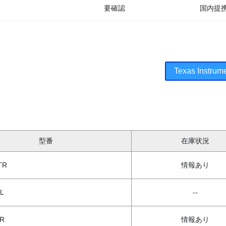
要確認
国内提
Texas Ins
型番
在庫状況
TR
情報あり
L
--
TR
情報あり