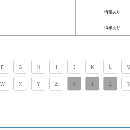
情報あり
情報あり
F
G
H
I
J
K
L
W
X
Y
Z
0
1
2
3