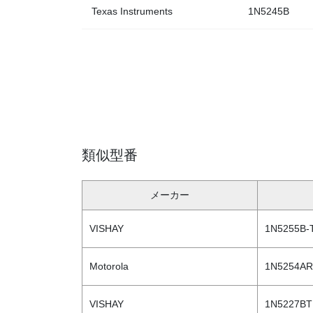
Texas Instruments
1N5245B
類似型番
メーカー
VISHAY
1N5255B-
Motorola
1N5254AR
VISHAY
1N5227B