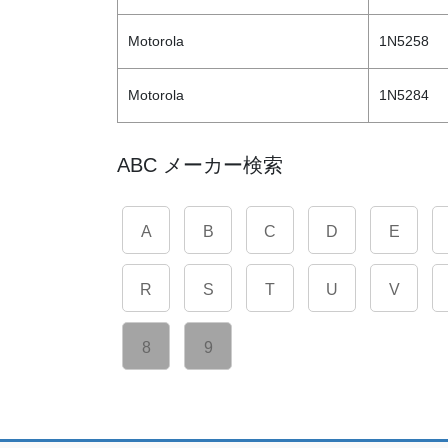
Motorola
1N5258
Motorola
1N5284
ABC メーカー検索
A
B
C
D
E
R
S
T
U
V
8
9