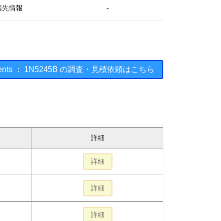
携先情報
-
truments ： 1N5245B の調査・見積依頼はこちら
詳細
詳細
詳細
詳細