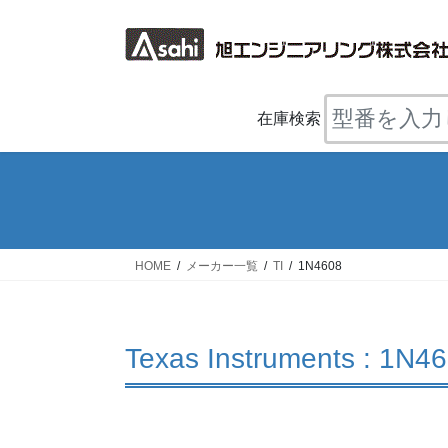
コ
ナ
ン
ビ
テ
ゲ
ン
ー
ツ
シ
在庫検索
へ
ョ
ス
ン
キ
に
ッ
移
プ
動
HOME
メーカー一覧
TI
1N4608
Texas Instruments : 1N4