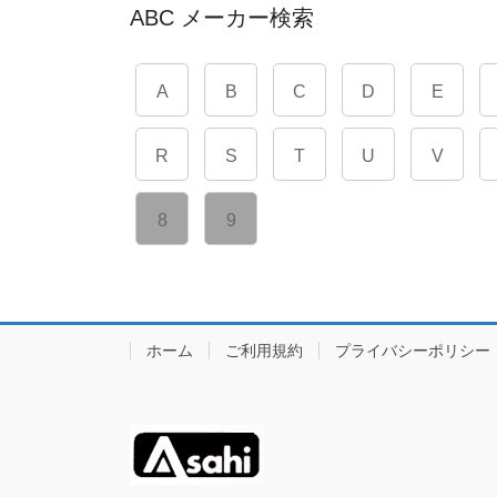
ABC メーカー検索
A
B
C
D
E
R
S
T
U
V
8
9
ホーム
ご利用規約
プライバシーポリシー