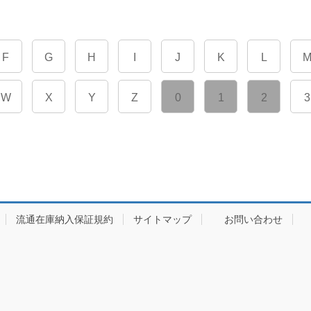
F
G
H
I
J
K
L
W
X
Y
Z
0
1
2
3
流通在庫納入保証規約
サイトマップ
お問い合わせ